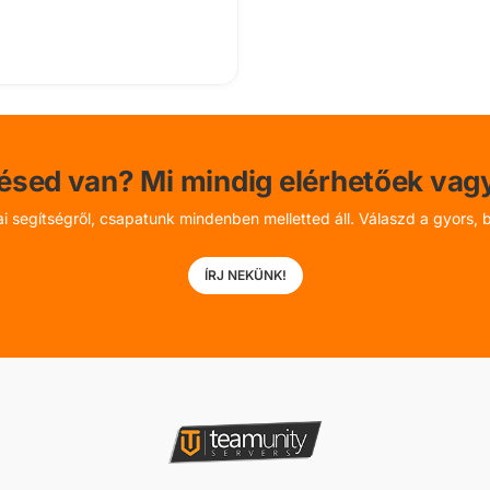
ésed van? Mi mindig elérhetőek vag
ai segítségről, csapatunk mindenben melletted áll. Válaszd a gyors,
ÍRJ NEKÜNK!