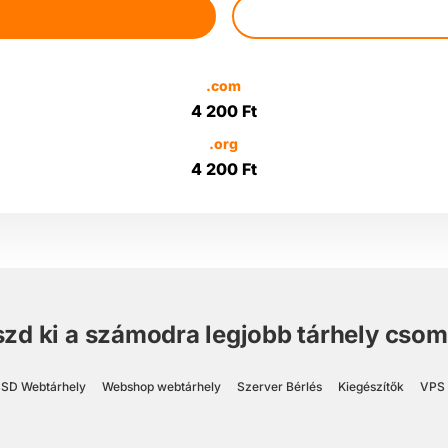
.com
4 200 Ft
.org
4 200 Ft
szd ki a számodra legjobb tárhely csom
SD Webtárhely
Webshop webtárhely
Szerver Bérlés
Kiegészítők
VPS