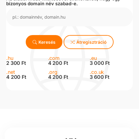
bizonyos domain név szabad-e.
Keresés
Átregisztráció
.hu
.com
.eu
2 300 Ft
4 200 Ft
3 000 Ft
.net
.org
.co.uk
4 200 Ft
4 200 Ft
3 600 Ft