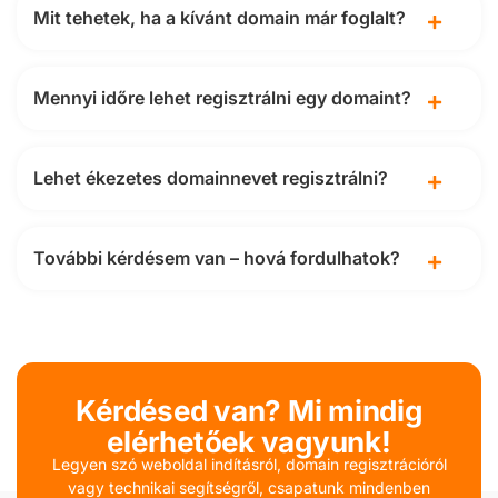
Mit tehetek, ha a kívánt domain már foglalt?
Mennyi időre lehet regisztrálni egy domaint?
Lehet ékezetes domainnevet regisztrálni?
További kérdésem van – hová fordulhatok?
Kérdésed van? Mi mindig
elérhetőek vagyunk!
Legyen szó weboldal indításról, domain regisztrációról
vagy technikai segítségről, csapatunk mindenben