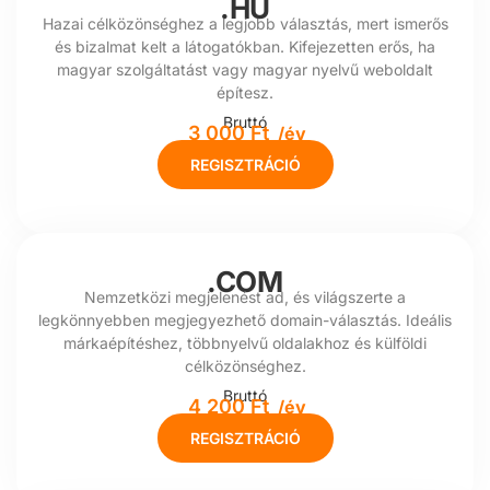
.HU
Hazai célközönséghez a legjobb választás, mert ismerős
és bizalmat kelt a látogatókban. Kifejezetten erős, ha
magyar szolgáltatást vagy magyar nyelvű weboldalt
építesz.
Bruttó
3 000 Ft
/év
REGISZTRÁCIÓ
.COM
Nemzetközi megjelenést ad, és világszerte a
legkönnyebben megjegyezhető domain-választás. Ideális
márkaépítéshez, többnyelvű oldalakhoz és külföldi
célközönséghez.
Bruttó
4 200 Ft
/év
REGISZTRÁCIÓ