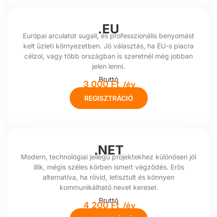
.EU
Európai arculatot sugall, és professzionális benyomást
kelt üzleti környezetben. Jó választás, ha EU-s piacra
célzol, vagy több országban is szeretnél még jobban
jelen lenni.
Bruttó
3 000 Ft
/év
REGISZTRÁCIÓ
.NET
Modern, technológiai jellegű projektekhez különösen jól
illik, mégis széles körben ismert végződés. Erős
alternatíva, ha rövid, letisztult és könnyen
kommunikálható nevet keresel.
Bruttó
4 200 Ft
/év