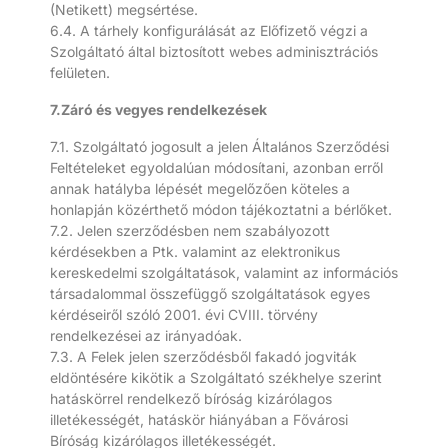
(Netikett) megsértése.
6.4. A tárhely konfigurálását az Előfizető végzi a
Szolgáltató által biztosított webes adminisztrációs
felületen.
7.Záró és vegyes rendelkezések
7.1. Szolgáltató jogosult a jelen Általános Szerződési
Feltételeket egyoldalúan módosítani, azonban erről
annak hatályba lépését megelőzően köteles a
honlapján közérthető módon tájékoztatni a bérlőket.
7.2. Jelen szerződésben nem szabályozott
kérdésekben a Ptk. valamint az elektronikus
kereskedelmi szolgáltatások, valamint az információs
társadalommal összefüggő szolgáltatások egyes
kérdéseiről szóló 2001. évi CVIII. törvény
rendelkezései az irányadóak.
7.3. A Felek jelen szerződésből fakadó jogviták
eldöntésére kikötik a Szolgáltató székhelye szerint
hatáskörrel rendelkező bíróság kizárólagos
illetékességét, hatáskör hiányában a Fővárosi
Bíróság kizárólagos illetékességét.