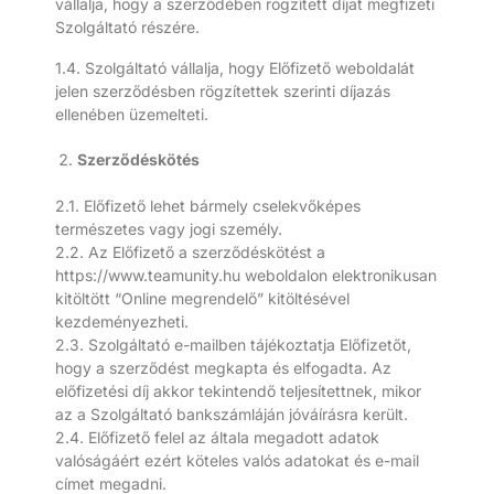
vállalja, hogy a szerződében rögzített díjat megfizeti
Szolgáltató részére.
1.4. Szolgáltató vállalja, hogy Előfizető weboldalát
jelen szerződésben rögzítettek szerinti díjazás
ellenében üzemelteti.
Szerződéskötés
2.1. Előfizető lehet bármely cselekvőképes
természetes vagy jogi személy.
2.2. Az Előfizető a szerződéskötést a
https://www.teamunity.hu weboldalon elektronikusan
kitöltött “Online megrendelő” kitöltésével
kezdeményezheti.
2.3. Szolgáltató e-mailben tájékoztatja Előfizetőt,
hogy a szerződést megkapta és elfogadta. Az
előfizetési díj akkor tekintendő teljesítettnek, mikor
az a Szolgáltató bankszámláján jóváírásra került.
2.4. Előfizető felel az általa megadott adatok
valóságáért ezért köteles valós adatokat és e-mail
címet megadni.