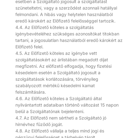
esetben a Szolgáltató jogosult a szolgáltatást
szüneteltetni, vagy a szerződést azonnali hatállyal
felmondani. A hibás vagy helytelen használatból
eredő károkért az Előfizető felelősséggel tartozik.
4.4. Az Előfizető köteles a szolgáltatás
igénybevételéhez szükséges azonosítókat titokban
tartani, a jogosulatlan használatból eredő károkért az
Előfizető felel.
4.5. Az Előfizető köteles az igénybe vett
szolgáltatásokért az árlistában megadott díjat
megfizetni. Az előfizető elfogadja, hogy fizetési
késedelem esetén a Szolgáltató jogosult a
szolgáltatások korlátozására, törvényileg
szabályozott mértékű késedelmi kamat
felszámítására.
4.6. Az Előfizető köteles a Szolgáltató által
nyilvántartott adataiban történő változást 15 napon
belül a Szolgáltatónak bejelenteni.
4.7. Az Előfizető nem sértheti a Szolgáltató jó
hírnévhez fűződő jogát.
4.8. Az Előfizető vállalja a teljes mind jogi és
pénzügyi felelősséget a tárhelyén tárolt