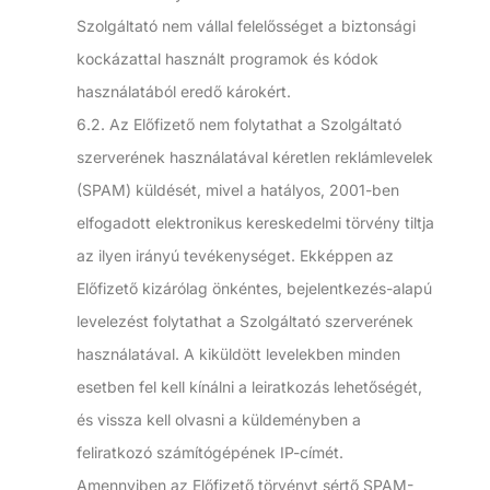
Szolgáltató nem vállal felelősséget a biztonsági
kockázattal használt programok és kódok
használatából eredő károkért.
6.2. Az Előfizető nem folytathat a Szolgáltató
szerverének használatával kéretlen reklámlevelek
(SPAM) küldését, mivel a hatályos, 2001-ben
elfogadott elektronikus kereskedelmi törvény tiltja
az ilyen irányú tevékenységet. Ekképpen az
Előfizető kizárólag önkéntes, bejelentkezés-alapú
levelezést folytathat a Szolgáltató szerverének
használatával. A kiküldött levelekben minden
esetben fel kell kínálni a leiratkozás lehetőségét,
és vissza kell olvasni a küldeményben a
feliratkozó számítógépének IP-címét.
Amennyiben az Előfizető törvényt sértő SPAM-