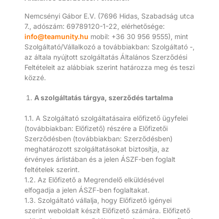
Nemcsényi Gábor E.V. (7696 Hidas, Szabadság utca
7., adószám: 69789120-1-22, elérhetősége:
info@teamunity.hu
mobil: +36 30 956 9555), mint
Szolgáltató/Vállalkozó a továbbiakban: Szolgáltató -,
az általa nyújtott szolgáltatás Általános Szerződési
Feltételeit az alábbiak szerint határozza meg és teszi
közzé.
A szolgáltatás tárgya, szerződés tartalma
1.1. A Szolgáltató szolgáltatásaira előfizető ügyfelei
(továbbiakban: Előfizető) részére a Előfizetői
Szerződésben (továbbiakban: Szerződésben)
meghatározott szolgáltatásokat biztosítja, az
érvényes árlistában és a jelen ÁSZF-ben foglalt
feltételek szerint.
1.2. Az Előfizető a Megrendelő elküldésével
elfogadja a jelen ÁSZF-ben foglaltakat.
1.3. Szolgáltató vállalja, hogy Előfizető igényei
szerint weboldalt készít Előfizető számára. Előfizető