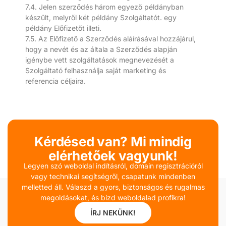
7.4. Jelen szerződés három egyező példányban
készült, melyről két példány Szolgáltatót. egy
példány Előfizetőt illeti.
7.5. Az Előfizető a Szerződés aláírásával hozzájárul,
hogy a nevét és az általa a Szerződés alapján
igénybe vett szolgáltatások megnevezését a
Szolgáltató felhasználja saját marketing és
referencia céljaira.
Kérdésed van? Mi mindig
elérhetőek vagyunk!
Legyen szó weboldal indításról, domain regisztrációról
vagy technikai segítségről, csapatunk mindenben
melletted áll. Válaszd a gyors, biztonságos és rugalmas
megoldásokat, és bízd weboldalad profikra!
ÍRJ NEKÜNK!