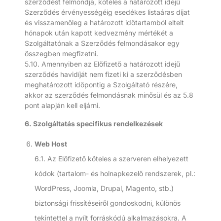
szerződést felmondja, köteles a határozott idejű
Szerződés érvényességéig esedékes listaáras díjat
és visszamenőleg a határozott időtartamból eltelt
hónapok után kapott kedvezmény mértékét a
Szolgáltatónak a Szerződés felmondásakor egy
összegben megfizetni.
5.10. Amennyiben az Előfizető a határozott idejű
szerződés havidíját nem fizeti ki a szerződésben
meghatározott időpontig a Szolgáltató részére,
akkor az szerződés felmondásnak minősül és az 5.8
pont alapján kell eljárni.
6. Szolgáltatás specifikus rendelkezések
Web Host
6.1. Az Előfizető köteles a szerveren elhelyezett
kódok (tartalom- és holnapkezelő rendszerek, pl.:
WordPress, Joomla, Drupal, Magento, stb.)
biztonsági frissítéseiről gondoskodni, különös
tekintettel a nyílt forráskódú alkalmazásokra. A