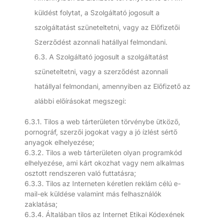
küldést folytat, a Szolgáltató jogosult a
szolgáltatást szüneteltetni, vagy az Előfizetői
Szerződést azonnali hatállyal felmondani.
6.3. A Szolgáltató jogosult a szolgáltatást
szüneteltetni, vagy a szerződést azonnali
hatállyal felmondani, amennyiben az Előfizető az
alábbi előírásokat megszegi:
6.3.1. Tilos a web tárterületen törvénybe ütköző,
pornográf, szerzői jogokat vagy a jó ízlést sértő
anyagok elhelyezése;
6.3.2. Tilos a web tárterületen olyan programkód
elhelyezése, ami kárt okozhat vagy nem alkalmas
osztott rendszeren való futtatásra;
6.3.3. Tilos az Interneten kéretlen reklám célú e-
mail-ek küldése valamint más felhasználók
zaklatása;
6.3.4. Általában tilos az Internet Etikai Kódexének