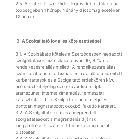
2.5. A előfizetői szerződés legrövidebb időtartama
többségében 1 hónap. Néhány díjcsomag esetében
12 hónap.
A Szolgáltató jogai és kötelezettségei
3.1. A Szolgáltató köteles a Szerződésben megadott
szolgáltatások biztosítására éves 99,99%-os
rendelkezésre állás mellett. A rendelkezésre állás
számításába nem tartoznak bele az előre bejelentett
karbantartások és a Szolgáltató érdekkörén kívül
eső okból kifolyólag üzemzavar lép fel (pl.
áramszünet, internet kimaradás, természeti
katasztrófa, stb..). Szolgáltató nem felel jelen
pontban meghatározott okokból fakadó károkért.
3.2. A Szolgáltató köteles a megrendelt
szolgáltatásokat a megrendelés díjának
kiegyenlítésétől számított 1 munkanapon belül
biztosítani.
3.3. A Szolgáltató a szerződésben szereplő díj