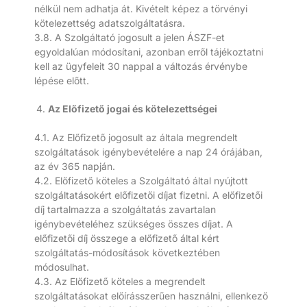
nélkül nem adhatja át. Kivételt képez a törvényi
kötelezettség adatszolgáltatásra.
3.8. A Szolgáltató jogosult a jelen ÁSZF-et
egyoldalúan módosítani, azonban erről tájékoztatni
kell az ügyfeleit 30 nappal a változás érvénybe
lépése előtt.
Az Előfizető jogai és kötelezettségei
4.1. Az Előfizető jogosult az általa megrendelt
szolgáltatások igénybevételére a nap 24 órájában,
az év 365 napján.
4.2. Előfizető köteles a Szolgáltató által nyújtott
szolgáltatásokért előfizetői díjat fizetni. A előfizetői
díj tartalmazza a szolgáltatás zavartalan
igénybevételéhez szükséges összes díjat. A
előfizetői díj összege a előfizető által kért
szolgáltatás-módosítások következtében
módosulhat.
4.3. Az Előfizető köteles a megrendelt
szolgáltatásokat előírásszerűen használni, ellenkező