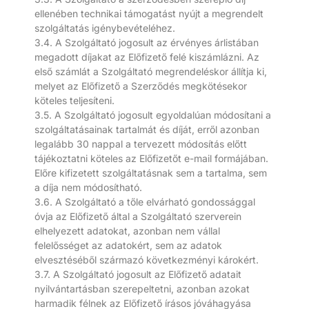
ellenében technikai támogatást nyújt a megrendelt
szolgáltatás igénybevételéhez.
3.4. A Szolgáltató jogosult az érvényes árlistában
megadott díjakat az Előfizető felé kiszámlázni. Az
első számlát a Szolgáltató megrendeléskor állítja ki,
melyet az Előfizető a Szerződés megkötésekor
köteles teljesíteni.
3.5. A Szolgáltató jogosult egyoldalúan módosítani a
szolgáltatásainak tartalmát és díját, erről azonban
legalább 30 nappal a tervezett módosítás előtt
tájékoztatni köteles az Előfizetőt e-mail formájában.
Előre kifizetett szolgáltatásnak sem a tartalma, sem
a díja nem módosítható.
3.6. A Szolgáltató a tőle elvárható gondossággal
óvja az Előfizető által a Szolgáltató szerverein
elhelyezett adatokat, azonban nem vállal
felelősséget az adatokért, sem az adatok
elvesztéséből származó következményi károkért.
3.7. A Szolgáltató jogosult az Előfizető adatait
nyilvántartásban szerepeltetni, azonban azokat
harmadik félnek az Előfizető írásos jóváhagyása