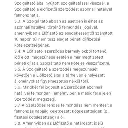
Szolgáltató által nyújtott szolgáltatással visszaél, a
Szolgáltató a előfizetői szerződést azonnali hatállyal
felmondhatja.
5.3. A Szolgáltató abban az esetben is élhet az
azonnali hatállyal történő felmondási jogával,
amennyiben a Előfizető az esedékességtől számított
10 napon túl nem tesz eleget bérleti díjfizetési
kötelezettségének.
5.4. A Előfizetői szerződés bármely okból történő,
idő előtti megszűnése esetén a már megfizetett
bérleti díjat a Szolgáltató nem köteles visszafizetni.
5.5. A Szolgáltató a szerződés megszűnését
követően a Előfizető által a tárhelyen elhelyezett
állományokat figyelmeztetés nélkül törli.
5.6. Mindkét fél jogosult a Szerződést azonnali
hatállyal felmondani, amennyiben a másik fél a jelen
Szerződést megszegi.
5.7. A Szerződés rendes felmondása nem mentesít a
felmondás napjáig keletkezett kötelezettségek (pl.
fizetési kötelezettség) alól.
5.8. Amennyiben az Előfizető a határozott idejű