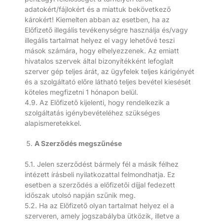
adatokért/fájlokért és a miattuk bekövetkező
károkért! Kiemelten abban az esetben, ha az
Előfizető illegális tevékenységre használja és/vagy
illegális tartalmat helyez el vagy lehetővé teszi
mások számára, hogy elhelyezzenek. Az emiatt
hivatalos szervek által bizonyítékként lefoglalt
szerver gép teljes árát, az ügyfelek teljes kárigényét
és a szolgáltató előre látható teljes bevétel kiesését
köteles megfizetni 1 hónapon belül.
4.9. Az Előfizető kijelenti, hogy rendelkezik a
szolgáltatás igénybevételéhez szükséges
alapismeretekkel.
A Szerződés megszűnése
5.1. Jelen szerződést bármely fél a másik félhez
intézett írásbeli nyilatkozattal felmondhatja. Ez
esetben a szerződés a előfizetői díjjal fedezett
időszak utolsó napján szűnik meg.
5.2. Ha az Előfizető olyan tartalmat helyez el a
szerveren, amely jogszabályba ütközik, illetve a